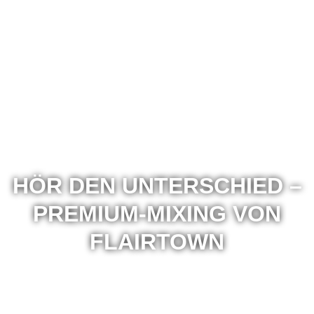
TONSTUDIO BAYERN: MIXING
HÖR DEN UNTERSCHIED –
PREMIUM-MIXING VON
FLAIRTOWN