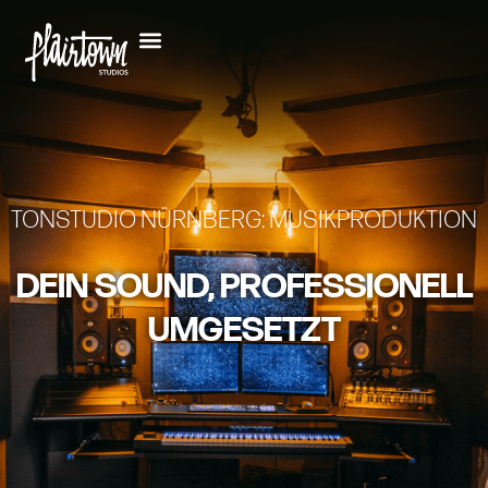
TONSTUDIO NÜRNBERG: MUSIKPRODUKTION
DEIN SOUND, PROFESSIONELL
UMGESETZT