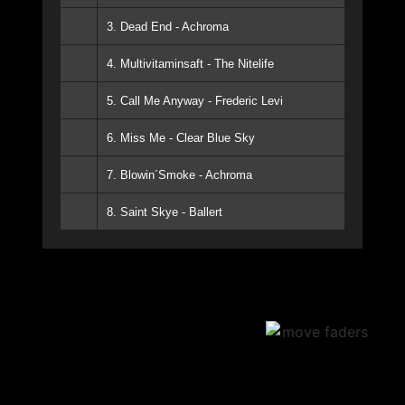
3. Dead End - Achroma
4. Multivitaminsaft - The Nitelife
5. Call Me Anyway - Frederic Levi
6. Miss Me - Clear Blue Sky
7. Blowin´Smoke - Achroma
8. Saint Skye - Ballert